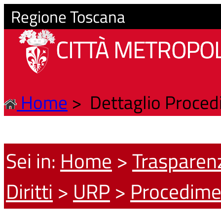
Regione Toscana
CITTÀ METROPOL
Home
>
Dettaglio Proce
Sei in:
Home
>
Trasparen
Diritti
>
URP
>
Procedime