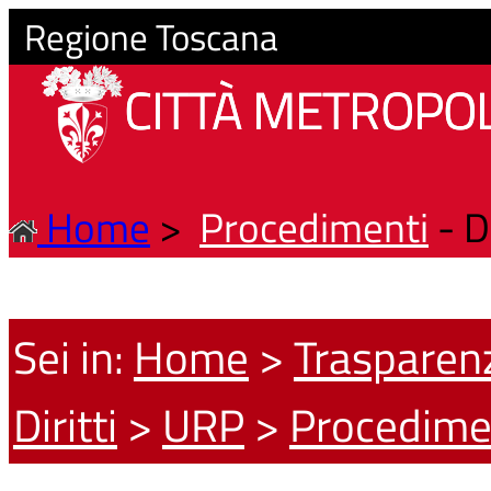
Regione Toscana
CITTÀ METROPOL
Home
>
Procedimenti
- D
Sei in:
Home
>
Trasparen
Diritti
>
URP
>
Procedime