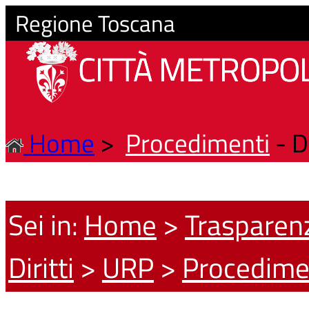
Regione Toscana
CITTÀ METROPOL
Home
>
Procedimenti
- D
Sei in:
Home
>
Trasparen
Diritti
>
URP
>
Procedime