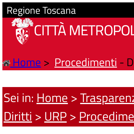
Regione Toscana
CITTÀ METROPOL
Home
>
Procedimenti
- D
Sei in:
Home
>
Trasparen
Diritti
>
URP
>
Procedime