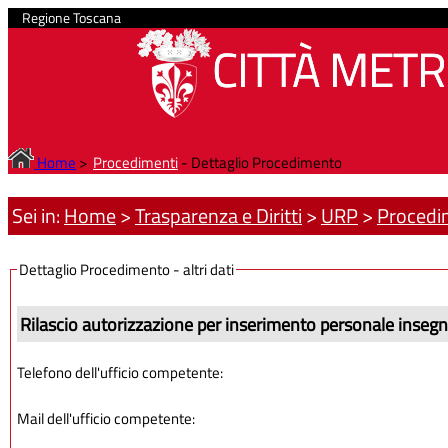
Regione Toscana
CITTÀ METR
Home
>
Procedimenti
- Dettaglio Procedimento
Sei in:
Home
>
Trasparenza e Diritti
>
URP
>
Procedi
Dettaglio Procedimento - altri dati
Rilascio autorizzazione per inserimento personale insegnan
Telefono dell'ufficio competente:
Mail dell'ufficio competente: