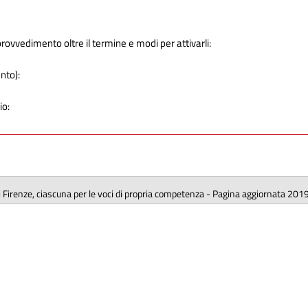
provvedimento oltre il termine e modi per attivarli:
ento):
io:
 di Firenze, ciascuna per le voci di propria competenza - Pagina aggiornata 201