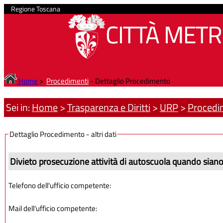
Regione Toscana
CITTÀ METR
Home
>
Procedimenti
- Dettaglio Procedimento
Sei in:
Home
>
Trasparenza e Diritti
>
URP
>
Procedi
Dettaglio Procedimento - altri dati
Divieto prosecuzione attività di autoscuola quando siano
Telefono dell'ufficio competente:
Mail dell'ufficio competente: