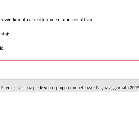
provvedimento oltre il termine e modi per attivarli:
ento):
io:
 di Firenze, ciascuna per le voci di propria competenza - Pagina aggiornata 201